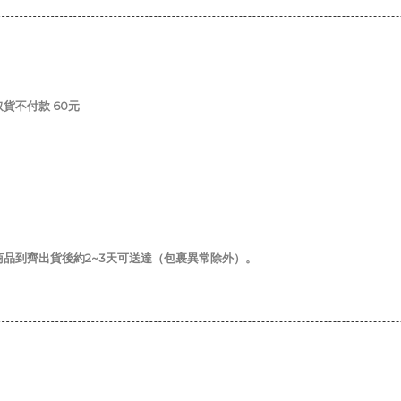
/取貨不付款 60元
商品到齊出貨後約2~3天可送達（包裹異常除外）。