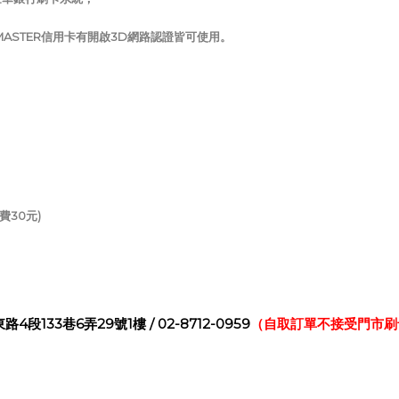
MASTER信用卡有開啟3D網路認證皆可使用。
費30元)
段133巷6弄29號1樓 / 02-8712-0959
（自取訂單不接受門市刷