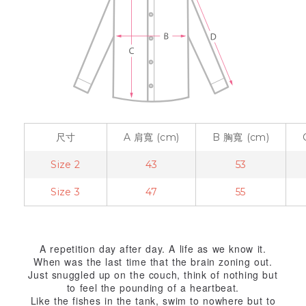
尺寸
A
肩寬
(cm)
B
胸寬
(cm)
Size 2
43
53
Size 3
47
55
A repetition day after day. A life as we know it.
When was the last time that the brain zoning out.
Just snuggled up on the couch, think of nothing but
to feel the pounding of a heartbeat.
Like the fishes in the tank, swim to nowhere but to