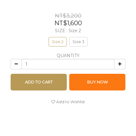
NT$3,200
NT$1,600
SIZE
: Size 2
Size 2
Size 3
QUANTITY
ADD TO CART
BUY NOW
Add to Wishlist