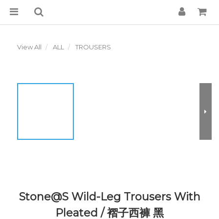
View All
ALL
TROUSERS
Stone@S Wild-Leg Trousers With
Pleated / 褶子西褲 黑