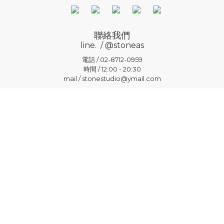
聯絡我們
line. / @stoneas
電話 / 02-8712-0959
時間 / 12:00 - 20:30
mail / stonestudio@ymail.com