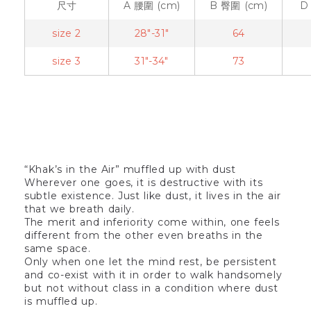
尺寸
A
腰圍
(cm)
B
臀圍
(cm)
size 2
28"-31"
64
size 3
31"-34"
73
“Khak’s in the Air” muffled up with dust
Wherever one goes, it is destructive with its
subtle existence. Just like dust, it lives in the air
that we breath daily.
The merit and inferiority come within, one feels
different from the other even breaths in the
same space.
Only when one let the mind rest, be persistent
and co-exist with it in order to walk handsomely
but not without class in a condition where dust
is muffled up.