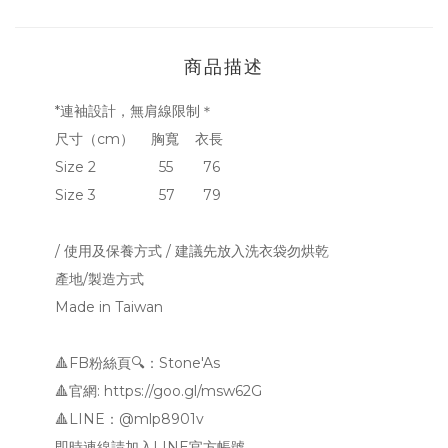
商品描述
*連袖設計，無肩線限制＊
尺寸（cm）
胸寬
衣長
Size 2
55
76
Size 3
57
79
/ 使用及保養方式 / 建議先放入洗衣袋勿烘乾
產地/製造方式
Made in Taiwan
🔺FB粉絲頁🔍：Stone'As
🔺官網: https://goo.gl/msw62G
🔺LINE：@mlp8901v
即時連線請加入LINE官方帳號