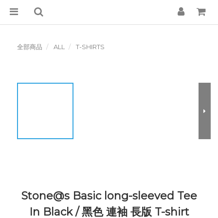
全部商品
ALL
T-SHIRTS
Stone@s Basic long-sleeved Tee
In Black / 黑色 連袖 長版 T-shirt